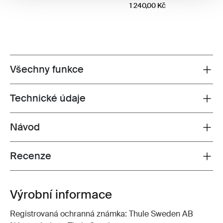
1 240,00 Kč
Všechny funkce
Toggle features
Technické údaje
Toggle techspec
Návod
Toggle guides and instructions
Recenze
Toggle overview
Výrobní informace
Registrovaná ochranná známka: Thule Sweden AB