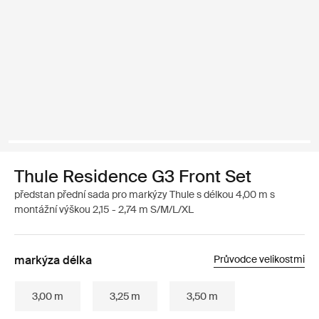
Thule Residence G3 Front Set
předstan přední sada pro markýzy Thule s délkou 4,00 m s
montážní výškou 2,15 - 2,74 m S/M/L/XL
markýza délka
Průvodce velikostmi
3,00 m
3,25 m
3,50 m