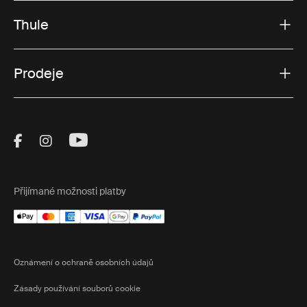
Thule
Prodeje
Visit Thule on Facebook (external link)
Visit Thule on Instagram (external link)
Visit Thule on Youtube (external lin
Přijímané možnosti platby
Oznámení o ochraně osobních údajů
Zásady používání souborů cookie