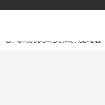
Úvod
/
Stany a bočnice pro obytné vozy a karavany
/
Zástěny pro obytné 