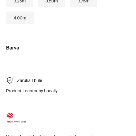
3.25m
3.50m
3.75m
4.00m
Barva
Záruka Thule
Product Locator by Locally