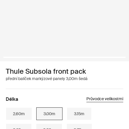
Thule Subsola front pack
přední balíček markýzové panely 3,00m šedá
Délka
Průvodce velikostmi
2.60m
3.00m
3.15m