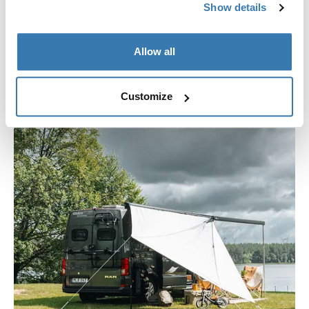
Vyrobeno z vysoce kvalitních, prodyšných,
Show details
voděodolných tkanin, panely zajišťují odolný a spolehlivý
úkryt před sluncem, deštěm a větrem.
Allow all
Customize