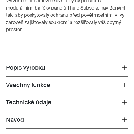
Vytvořte si ideální venkovní obytný prostor s
modulárními balíčky panelů Thule Subsola, navrženými
tak, aby poskytovaly ochranu před povětrnostními vlivy,
zároveň zajišťovaly soukromí a rozšiřovaly váš obytný
prostor.
Popis výrobku
Toggle overview
Všechny funkce
Toggle features
Technické údaje
Toggle techspec
Návod
Toggle guides and instructions