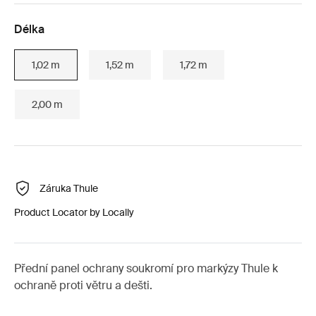
Délka
1,02 m
1,52 m
1,72 m
2,00 m
Záruka Thule
Product Locator by Locally
Přední panel ochrany soukromí pro markýzy Thule k
ochraně proti větru a dešti.