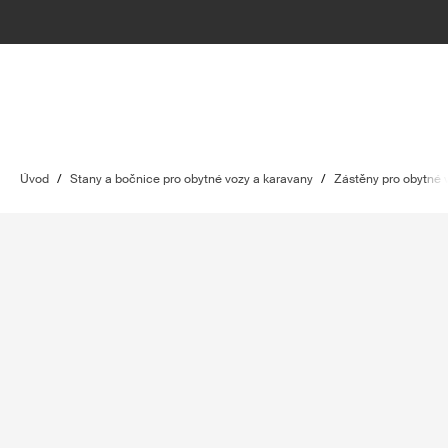
Úvod
/
Stany a bočnice pro obytné vozy a karavany
/
Zástěny pro obytné 