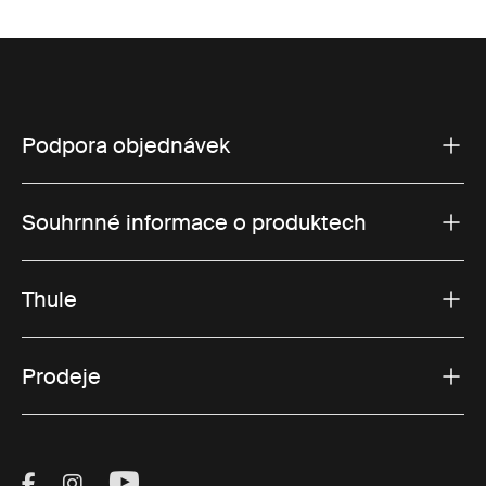
Podpora objednávek
Souhrnné informace o produktech
Thule
Prodeje
Visit Thule on Facebook (external link)
Visit Thule on Instagram (external link)
Visit Thule on Youtube (external lin