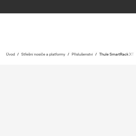
Úvod
/
Střešní nosiče a platformy
/
Příslušenství
/
Thule SmartRack XT