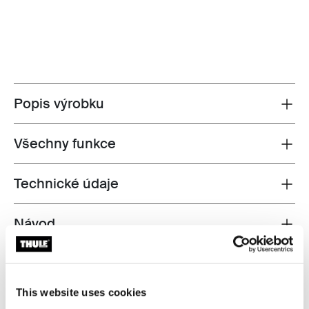
Popis výrobku
Toggle overview
Všechny funkce
Toggle features
Technické údaje
Toggle techspec
Návod
Toggle guides and instructions
Recenze
Toggle overview
This website uses cookies