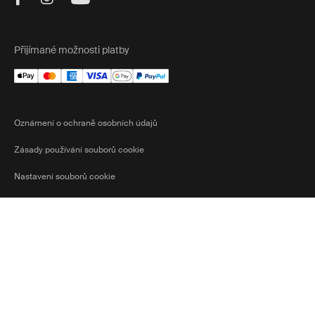
Přijímané možnosti platby
Oznámení o ochraně osobních údajů
Zásady používání souborů cookie
Nastavení souborů cookie
Czech
Ⓒ 2026 Thule Group Všechna práva
Current market/Swit
vyhrazena
Republic