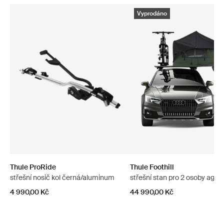
Vyprodáno
Thule ProRide
Thule Foothill
střešní nosič kol černá/aluminum
střešní stan pro 2 osoby agav
4 990,00 Kč
44 990,00 Kč