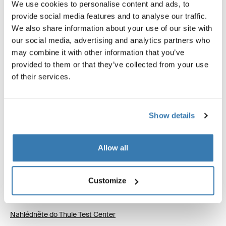
We use cookies to personalise content and ads, to
provide social media features and to analyse our traffic.
We also share information about your use of our site with
our social media, advertising and analytics partners who
may combine it with other information that you’ve
provided to them or that they’ve collected from your use
of their services.
Extrémní testování
Show details
Ve testovacím centru Thule Test Center™ ve švédském
Hillerstorpu procházejí produkty extrémním testováním.
Allow all
Naše systémy střešních nosičů jsou navržené tak, aby je
na vůz bylo možné namontovat co nejpevněji
a přeprava vašeho vybavení byla co nejbezpečnější.
Customize
Níže uvádíme jen některé z mnoha prováděných testů.
Nahlédněte do Thule Test Center