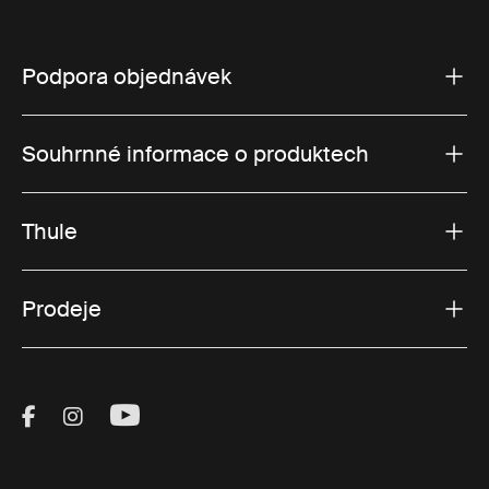
Podpora objednávek
Souhrnné informace o produktech
Thule
Prodeje
Visit Thule on Facebook (external link)
Visit Thule on Instagram (external link)
Visit Thule on Youtube (external lin