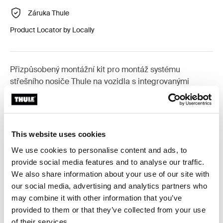
Záruka Thule
Product Locator by Locally
Přizpůsobený montážní kit pro montáž systému
střešního nosiče Thule na vozidla s integrovanými
podélníky.
This website uses cookies
We use cookies to personalise content and ads, to
Všechny funkce
Toggle features
provide social media features and to analyse our traffic.
We also share information about your use of our site with
Technické údaje
Toggle techspec
our social media, advertising and analytics partners who
may combine it with other information that you’ve
provided to them or that they’ve collected from your use
Návod
Toggle guides and instructions
of their services.