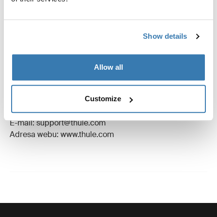
Recenze
Toggle overview
Show details
Výrobní informace
Allow all
Registrovaná ochranná známka: Thule Sweden AB
Název výrobce: Thule Sweden
Adresa výrobce: Borggatan 5, 335 73 Hillerstorp,
Customize
Švédsko
E-mail: support@thule.com
Adresa webu: www.thule.com