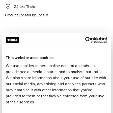
Záruka Thule
Product Locator by Locally
Přizpůsobená sada adaptéru pro montáž systému
střešního nosiče Thule na vybraná vozidla.
This website uses cookies
We use cookies to personalise content and ads, to
provide social media features and to analyse our traffic.
Technické údaje
Toggle techspec
We also share information about your use of our site with
our social media, advertising and analytics partners who
Návod
Toggle guides and instructions
may combine it with other information that you’ve
provided to them or that they’ve collected from your use
Recenze
of their services.
Toggle overview