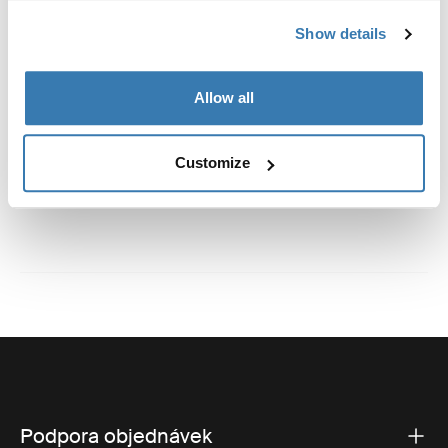
Výrobní informace
Show details
Registrovaná ochranná známka: Thule Sweden AB
Allow all
Název výrobce: Thule Sweden
Adresa výrobce: Borggatan 5, 335 73 Hillerstorp,
Švédsko
Customize
E-mail: support@thule.com
Adresa webu: www.thule.com
Podpora objednávek