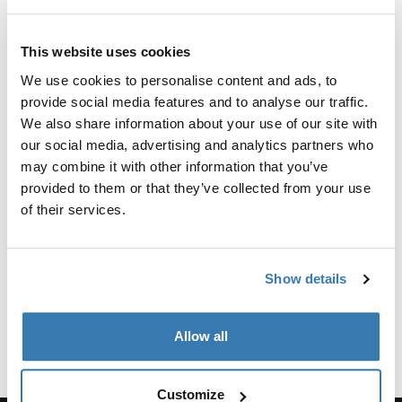
Návod
Toggle guides and instructions
This website uses cookies
Recenze
Toggle overview
We use cookies to personalise content and ads, to
provide social media features and to analyse our traffic.
Výrobní informace
We also share information about your use of our site with
our social media, advertising and analytics partners who
Registrovaná ochranná známka: Thule Sweden AB
may combine it with other information that you’ve
Název výrobce: Thule Sweden
provided to them or that they’ve collected from your use
Adresa výrobce: Borggatan 5, 335 73 Hillerstorp,
of their services.
Švédsko
E-mail: support@thule.com
Adresa webu: www.thule.com
Show details
Allow all
Customize