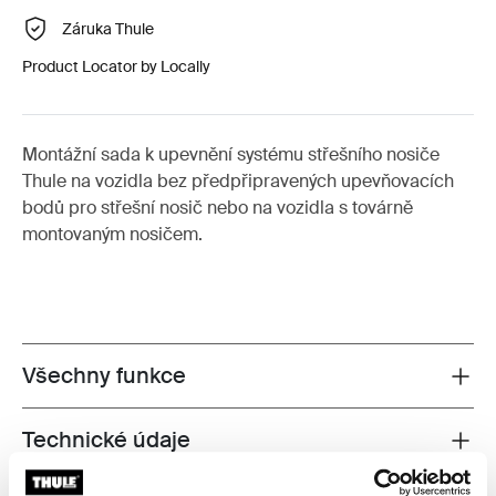
Záruka Thule
Product Locator by Locally
Montážní sada k upevnění systému střešního nosiče
Thule na vozidla bez předpřipravených upevňovacích
bodů pro střešní nosič nebo na vozidla s továrně
montovaným nosičem.
Všechny funkce
Toggle features
Technické údaje
Toggle techspec