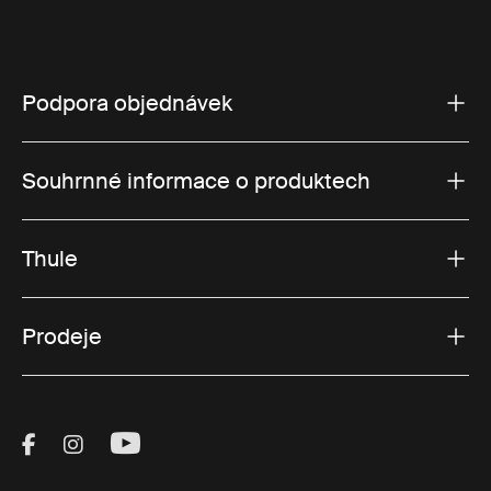
Podpora objednávek
Souhrnné informace o produktech
Thule
Prodeje
Visit Thule on Facebook (external link)
Visit Thule on Instagram (external link)
Visit Thule on Youtube (external lin