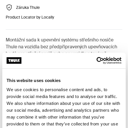
Záruka Thule
Product Locator by Locally
Montážní sada k upevnění systému střešního nosiče
Thule na vozidla bez předpřipravených upevňovacích
bodů pro střešní nosič nebo na vozidla s továrně
montovaným nosičem.
This website uses cookies
We use cookies to personalise content and ads, to
Všechny funkce
Toggle features
provide social media features and to analyse our traffic.
We also share information about your use of our site with
our social media, advertising and analytics partners who
Technické údaje
Toggle techspec
may combine it with other information that you’ve
provided to them or that they’ve collected from your use