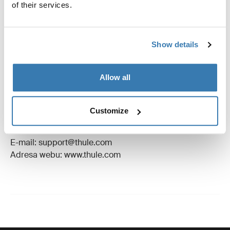
Návod
Toggle guides and instructions
of their services.
Recenze
Toggle overview
Show details
Výrobní informace
Allow all
Registrovaná ochranná známka: Thule Sweden AB
Název výrobce: Thule Sweden
Customize
Adresa výrobce: Borggatan 5, 335 73 Hillerstorp,
Švédsko
E-mail: support@thule.com
Adresa webu: www.thule.com