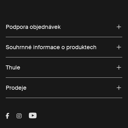
Podpora objednávek
Souhrnné informace o produktech
Thule
Prodeje
Visit Thule on Facebook (external link)
Visit Thule on Instagram (external link)
Visit Thule on Youtube (external lin