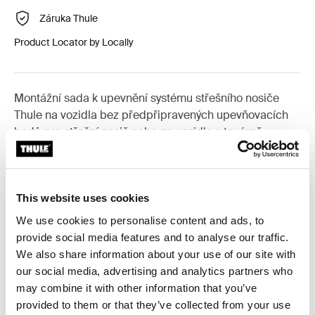
Záruka Thule
Product Locator by Locally
Montážní sada k upevnění systému střešního nosiče
Thule na vozidla bez předpřipravených upevňovacích
bodů pro střešní nosič nebo na vozidla s továrně
montovaným nosičem.
This website uses cookies
We use cookies to personalise content and ads, to
Všechny funkce
Toggle features
provide social media features and to analyse our traffic.
We also share information about your use of our site with
our social media, advertising and analytics partners who
Technické údaje
Toggle techspec
may combine it with other information that you’ve
provided to them or that they’ve collected from your use