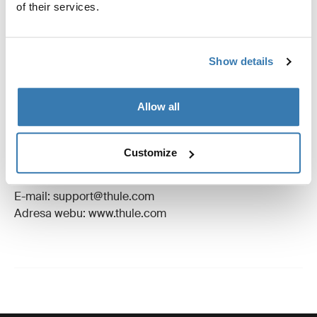
Návod
Toggle guides and instructions
of their services.
Recenze
Toggle overview
Show details
Výrobní informace
Allow all
Registrovaná ochranná známka: Thule Sweden AB
Název výrobce: Thule Sweden
Customize
Adresa výrobce: Borggatan 5, 335 73 Hillerstorp,
Švédsko
E-mail: support@thule.com
Adresa webu: www.thule.com