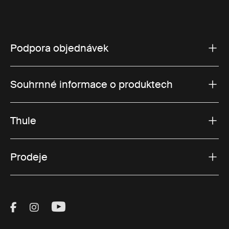
Podpora objednávek
Souhrnné informace o produktech
Thule
Prodeje
Visit Thule on Facebook (external link)
Visit Thule on Instagram (external link)
Visit Thule on Youtube (external lin