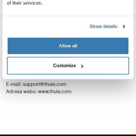
Návod
Toggle guides and instructions
of their services.
Recenze
Toggle overview
Show details
Výrobní informace
Allow all
Registrovaná ochranná známka: Thule Sweden AB
Název výrobce: Thule Sweden
Customize
Adresa výrobce: Borggatan 5, 335 73 Hillerstorp,
Švédsko
E-mail: support@thule.com
Adresa webu: www.thule.com