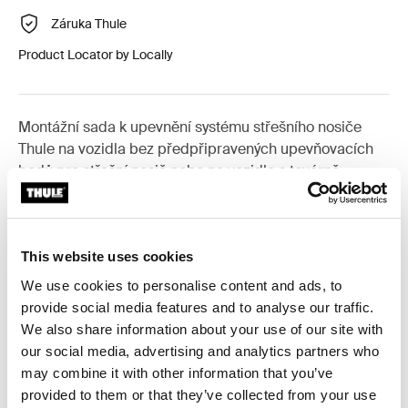
Záruka Thule
Product Locator by Locally
Montážní sada k upevnění systému střešního nosiče
Thule na vozidla bez předpřipravených upevňovacích
bodů pro střešní nosič nebo na vozidla s továrně
montovaným nosičem.
This website uses cookies
We use cookies to personalise content and ads, to
Všechny funkce
Toggle features
provide social media features and to analyse our traffic.
We also share information about your use of our site with
our social media, advertising and analytics partners who
Technické údaje
Toggle techspec
may combine it with other information that you’ve
provided to them or that they’ve collected from your use