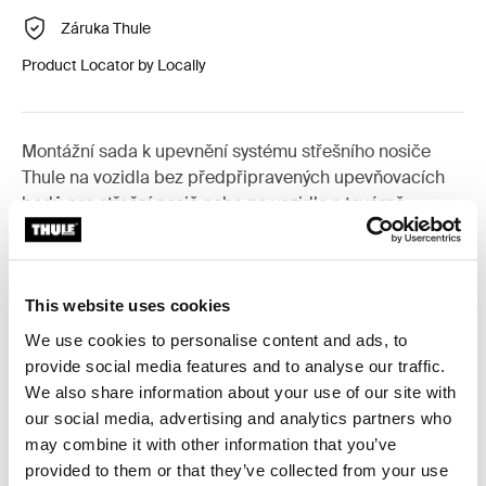
Záruka Thule
Product Locator by Locally
Montážní sada k upevnění systému střešního nosiče
Thule na vozidla bez předpřipravených upevňovacích
bodů pro střešní nosič nebo na vozidla s továrně
montovaným nosičem.
This website uses cookies
We use cookies to personalise content and ads, to
Všechny funkce
Toggle features
provide social media features and to analyse our traffic.
We also share information about your use of our site with
our social media, advertising and analytics partners who
Technické údaje
Toggle techspec
may combine it with other information that you’ve
provided to them or that they’ve collected from your use