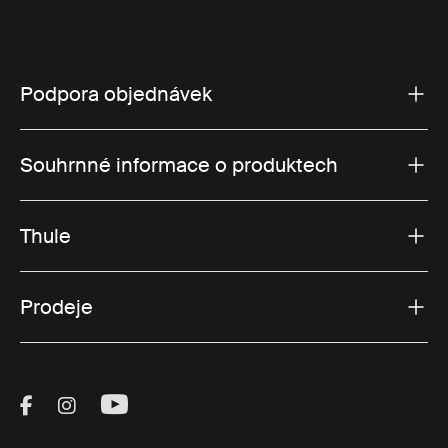
Podpora objednávek
Souhrnné informace o produktech
Thule
Prodeje
Visit Thule on Facebook (external link)
Visit Thule on Instagram (external link)
Visit Thule on Youtube (external lin