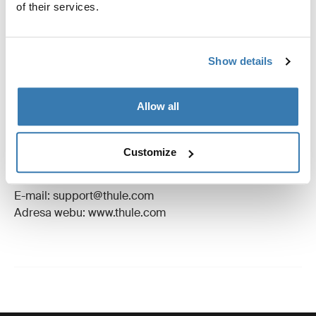
Návod
Toggle guides and instructions
of their services.
Recenze
Toggle overview
Show details
Výrobní informace
Allow all
Registrovaná ochranná známka: Thule Sweden AB
Název výrobce: Thule Sweden
Customize
Adresa výrobce: Borggatan 5, 335 73 Hillerstorp,
Švédsko
E-mail: support@thule.com
Adresa webu: www.thule.com