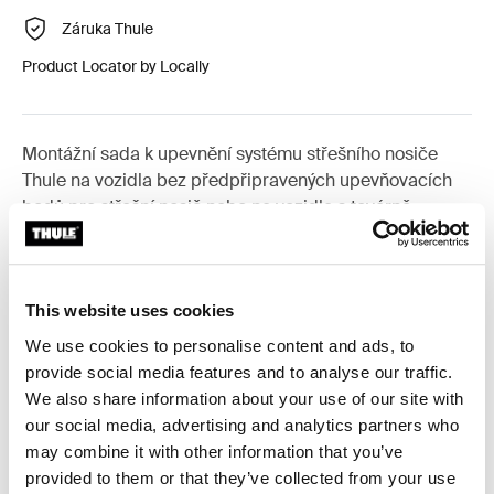
Záruka Thule
Product Locator by Locally
Montážní sada k upevnění systému střešního nosiče
Thule na vozidla bez předpřipravených upevňovacích
bodů pro střešní nosič nebo na vozidla s továrně
montovaným nosičem.
This website uses cookies
We use cookies to personalise content and ads, to
Všechny funkce
Toggle features
provide social media features and to analyse our traffic.
We also share information about your use of our site with
our social media, advertising and analytics partners who
Technické údaje
Toggle techspec
may combine it with other information that you’ve
provided to them or that they’ve collected from your use