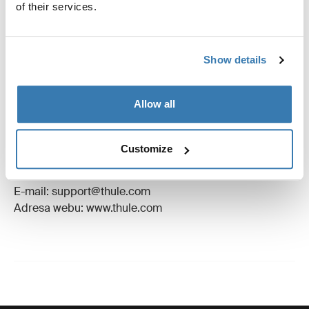
Návod
Toggle guides and instructions
of their services.
Recenze
Toggle overview
Show details
Výrobní informace
Allow all
Registrovaná ochranná známka: Thule Sweden AB
Název výrobce: Thule Sweden
Customize
Adresa výrobce: Borggatan 5, 335 73 Hillerstorp,
Švédsko
E-mail: support@thule.com
Adresa webu: www.thule.com