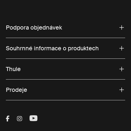
Podpora objednávek
Souhrnné informace o produktech
Thule
Prodeje
Visit Thule on Facebook (external link)
Visit Thule on Instagram (external link)
Visit Thule on Youtube (external lin