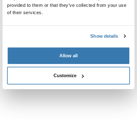
Všechny funkce
Toggle features
provided to them or that they’ve collected from your use
of their services.
Technické údaje
Toggle techspec
Show details
Recenze
Toggle overview
Allow all
Customize