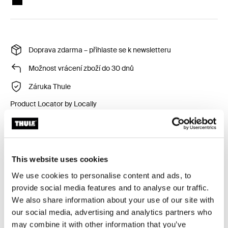
Doprava zdarma – přihlaste se k newsletteru
Možnost vrácení zboží do 30 dnů
Záruka Thule
Product Locator by Locally
Aktovka z ekologických materiálů s přepážkou pro
pracovní dokumenty a několika kapsami. Díky tomu
This website uses cookies
budete mít na cestách vše přehledně uspořádané.
We use cookies to personalise content and ads, to
provide social media features and to analyse our traffic.
We also share information about your use of our site with
our social media, advertising and analytics partners who
may combine it with other information that you’ve