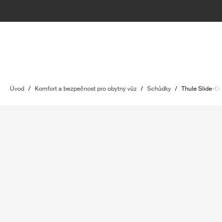
Úvod
/
Komfort a bezpečnost pro obytný vůz
/
Schůdky
/
Thule Slide-O