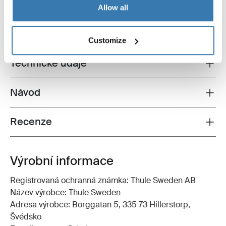
Allow all
Všechny funkce
Toggle features
Customize
Technické údaje
Toggle techspec
Návod
Toggle guides and instructions
Recenze
Toggle overview
Výrobní informace
Registrovaná ochranná známka: Thule Sweden AB
Název výrobce: Thule Sweden
Adresa výrobce: Borggatan 5, 335 73 Hillerstorp,
Švédsko