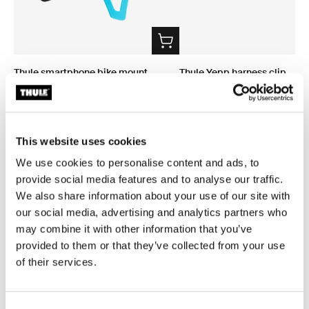
Thule smartphone bike mount
Thule Yepp harness clip
držák chytrých telefonů na kolo černá
přezka na popruh černá
990,00 Kč
250,00 Kč
This website uses cookies
We use cookies to personalise content and ads, to
provide social media features and to analyse our traffic.
We also share information about your use of our site with
Popis výrobku
Toggle overview
our social media, advertising and analytics partners who
may combine it with other information that you’ve
provided to them or that they’ve collected from your use
Všechny funkce
Toggle features
of their services.
Technické údaje
Toggle techspec