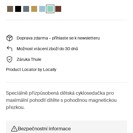
Thule Yepp Nexxt 2 maxi Tmavá khaki
Thule Yepp Nexxt 2 maxi Půlnoční černá
Thule Yepp Nexxt 2 maxi Tmavě břidlicová
Thule Yepp Nexxt 2 maxi Zářivě žlutá
Thule Yepp Nexxt 2 Maxi Akvamarín
Thule Yepp Nexxt 2 Maxi Mint Green (selected
Thule Yepp Nexxt 2 Maxi Chocolate Brow
Doprava zdarma – přihlaste se k newsletteru
Možnost vrácení zboží do 30 dnů
Záruka Thule
Product Locator by Locally
Speciálně přizpůsobená dětská cyklosedačka pro
maximální pohodlí dítěte s pohodlnou magnetickou
přezkou.
Bezpečnostní informace