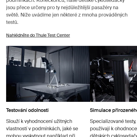
podmínkách. Koneckonců, naše dětské cyklosedačky
jsou přece určeny pro ty nejdůležitější pasažéry na
světě. Níže uvádíme jen některé z mnoha prováděných
testů.
Nahlédněte do Thule Test Center
Testování odolnosti
Simulace přirozenéh
Slouží k vyhodnocení užitných
Specializované testy,
vlastností v podmínkách, jaké se
používají k ohodnocen
mohou vyskytnout například při
dětských cyklosedač