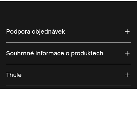
Podpora objednávek
Souhrnné informace o produktech
Thule
Prodeje
Visit Thule on Facebook (external link)
Visit Thule on Instagram (external link)
Visit Thule on Youtube (external lin