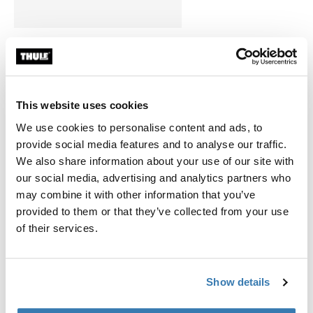
Thule Arcos základní balíček
Thule Arcos box + Thule Arcos
platform
37 480,00 Kč
This website uses cookies
We use cookies to personalise content and ads, to
provide social media features and to analyse our traffic.
We also share information about your use of our site with
our social media, advertising and analytics partners who
Popis výrobku
Toggle overview
may combine it with other information that you’ve
provided to them or that they’ve collected from your use
Všechny funkce
Toggle features
of their services.
Technické údaje
Toggle techspec
Show details
Návod
Toggle guides and instructions