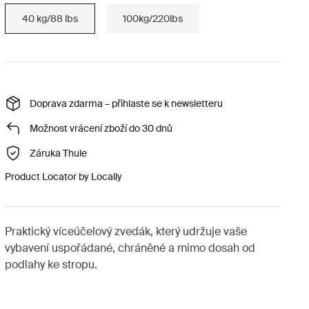
40 kg/88 lbs
100kg/220lbs
Doprava zdarma – přihlaste se k newsletteru
Možnost vrácení zboží do 30 dnů
Záruka Thule
Product Locator by Locally
Praktický víceúčelový zvedák, který udržuje vaše
vybavení uspořádané, chráněné a mimo dosah od
podlahy ke stropu.