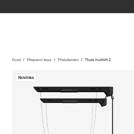
Úvod
/
Přepravní boxy
/
Příslušenství
/
Thule multilift 2
Novinka