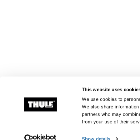
This website uses cookie
We use cookies to personal
We also share information 
partners who may combine i
from your use of their serv
Show details