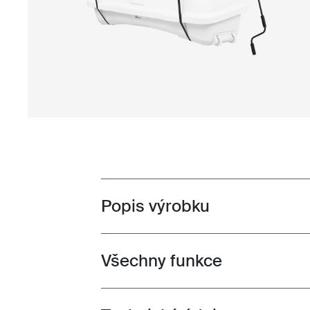
Popis výrobku
Toggle overview
Všechny funkce
Toggle features