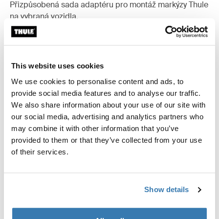
Přizpůsobená sada adaptéru pro montáž markýzy Thule
na vybraná vozidla.
This website uses cookies
Technické údaje
Toggle techspec
We use cookies to personalise content and ads, to
provide social media features and to analyse our traffic.
We also share information about your use of our site with
Recenze
Toggle overview
our social media, advertising and analytics partners who
may combine it with other information that you’ve
provided to them or that they’ve collected from your use
Výrobní informace
of their services.
Registrovaná ochranná známka: Thule Sweden AB
Název výrobce: Thule Sweden
Adresa výrobce: Borggatan 5, 335 73 Hillerstorp,
Show details
Švédsko
E-mail: support@thule.com