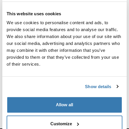
Instruções
Toggle guides and instructions
This website uses cookies
Críticas
Toggle overview
We use cookies to personalise content and ads, to
provide social media features and to analyse our traffic.
We also share information about your use of our site with
Informações de fabrico
our social media, advertising and analytics partners who
may combine it with other information that you’ve
Marca registada: Thule Sweden AB
provided to them or that they’ve collected from your use
Nome do fabricante: Thule Sweden
of their services.
Endereço do fabricante: Borggatan 5, 335 73
Hillerstorp, Suécia
Email: support@thule.com
Show details
Website: www.thule.com
Allow all
Customize