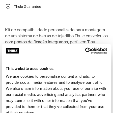
Thule Guarantee
Kit de compatibilidade personalizado para montagem
de um sistema de barras de tejadilho Thule em veículos
com pontos de fixação integrados, perfil em T ou
pontos de fixação nas barras para instalação
personalizada.
This website uses cookies
We use cookies to personalise content and ads, to
provide social media features and to analyse our traffic.
Todas as características
Toggle features
We also share information about your use of our site with
our social media, advertising and analytics partners who
Especificações técnicas
Toggle techspec
may combine it with other information that you’ve
provided to them or that they’ve collected from your use
of their services.