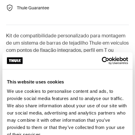
Thule Guarantee
Kit de compatibilidade personalizado para montagem
de um sistema de barras de tejadilho Thule em veículos
com pontos de fixação integrados, perfil em T ou
pontos de fixação nas barras para instalação
personalizada.
This website uses cookies
We use cookies to personalise content and ads, to
provide social media features and to analyse our traffic.
Todas as características
Toggle features
We also share information about your use of our site with
our social media, advertising and analytics partners who
Especificações técnicas
Toggle techspec
may combine it with other information that you’ve
provided to them or that they’ve collected from your use
of their services.