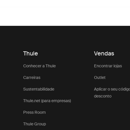
Thule
Vendas
Conhecer a Thule
Encontrar lojas
Carreiras
Outlet
Sustentabilidade
Aplicar o seu códig
desconto
Thule.net (para empresas)
Press Room
Thule Group