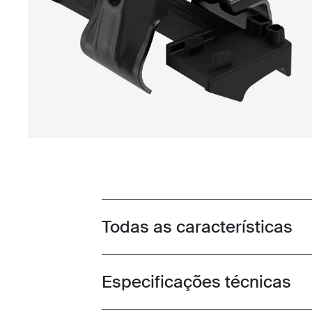
Todas as características
Toggle features
Especificações técnicas
Toggle techspec