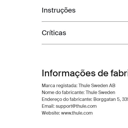
Instruções
Toggle guides and instructions
Críticas
Toggle overview
Informações de fabr
Marca registada: Thule Sweden AB
Nome do fabricante: Thule Sweden
Endereço do fabricante: Borggatan 5, 335
Email: support@thule.com
Website: www.thule.com