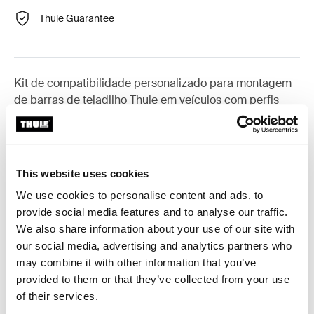
Thule Guarantee
Kit de compatibilidade personalizado para montagem
de barras de tejadilho Thule em veículos com perfis
longitudinais.
This website uses cookies
We use cookies to personalise content and ads, to
Todas as características
Toggle features
provide social media features and to analyse our traffic.
We also share information about your use of our site with
Especificações técnicas
Toggle techspec
our social media, advertising and analytics partners who
may combine it with other information that you’ve
provided to them or that they’ve collected from your use
Instruções
Toggle guides and instructions
of their services.