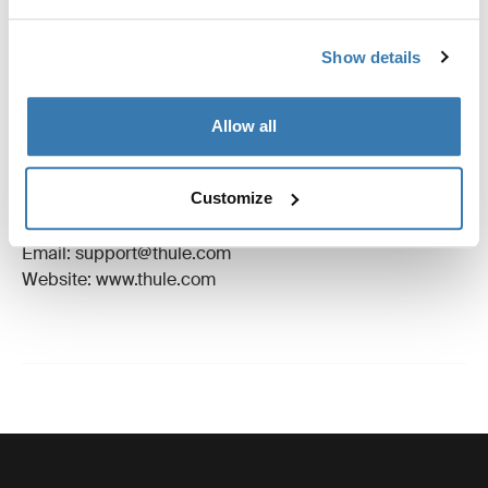
Críticas
Toggle overview
Show details
Informações de fabrico
Allow all
Marca registada: Thule Sweden AB
Nome do fabricante: Thule Sweden
Customize
Endereço do fabricante: Borggatan 5, 335 73
Hillerstorp, Suécia
Email: support@thule.com
Website: www.thule.com