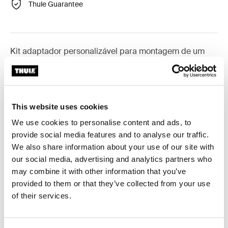
Thule Guarantee
Kit adaptador personalizável para montagem de um
sistema de barras de tejadilho Thule em veículos
seleccionados.
This website uses cookies
We use cookies to personalise content and ads, to
provide social media features and to analyse our traffic.
Especificações técnicas
Toggle techspec
We also share information about your use of our site with
our social media, advertising and analytics partners who
Instruções
Toggle guides and instructions
may combine it with other information that you’ve
provided to them or that they’ve collected from your use
of their services.
Críticas
Toggle overview