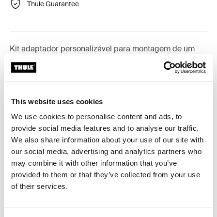
Thule Guarantee
Kit adaptador personalizável para montagem de um
sistema de barras de tejadilho Thule em veículos
seleccionados.
This website uses cookies
We use cookies to personalise content and ads, to
provide social media features and to analyse our traffic.
Especificações técnicas
Toggle techspec
We also share information about your use of our site with
our social media, advertising and analytics partners who
Instruções
Toggle guides and instructions
may combine it with other information that you’ve
provided to them or that they’ve collected from your use
of their services.
Críticas
Toggle overview