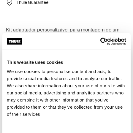
Thule Guarantee
Kit adaptador personalizável para montagem de um
sistema de barras de tejadilho Thule em veículos
seleccionados.
This website uses cookies
We use cookies to personalise content and ads, to
provide social media features and to analyse our traffic.
Especificações técnicas
Toggle techspec
We also share information about your use of our site with
our social media, advertising and analytics partners who
Instruções
Toggle guides and instructions
may combine it with other information that you’ve
provided to them or that they’ve collected from your use
of their services.
Críticas
Toggle overview