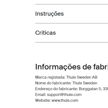
Instruções
Toggle guides and instructions
Críticas
Toggle overview
Informações de fabr
Marca registada: Thule Sweden AB
Nome do fabricante: Thule Sweden
Endereço do fabricante: Borggatan 5, 335
Email: support@thule.com
Website: www.thule.com