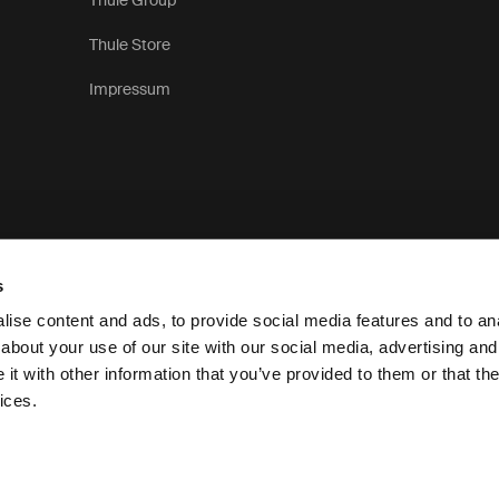
Thule Group
Thule Store
Impressum
s
ise content and ads, to provide social media features and to anal
about your use of our site with our social media, advertising and
t with other information that you’ve provided to them or that the
Aviso de Privacidade
ices.