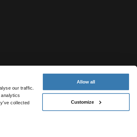
Allow all
yse our traffic.
 analytics
Customize
y’ve collected
Portugal
Política de cookies
Definições de cookies
Current market/S