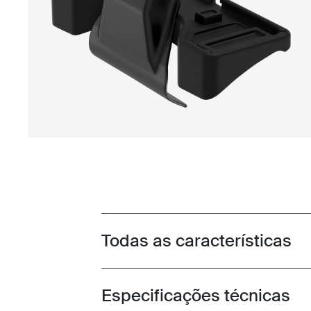
Todas as características
Toggle features
Especificações técnicas
Toggle techspec