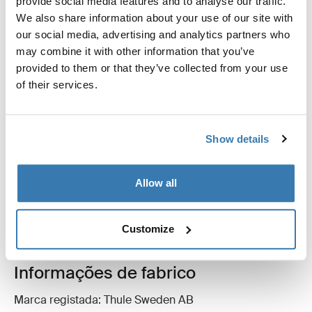
Descrição do produto
provide social media features and to analyse our traffic.
We also share information about your use of our site with
our social media, advertising and analytics partners who
Todas as características
Toggle features
may combine it with other information that you’ve
provided to them or that they’ve collected from your use
Especificações técnicas
Toggle techspec
of their services.
Instruções
Toggle guides and instructions
Show details
Críticas
Toggle overview
Allow all
Customize
Informações de fabrico
Marca registada: Thule Sweden AB