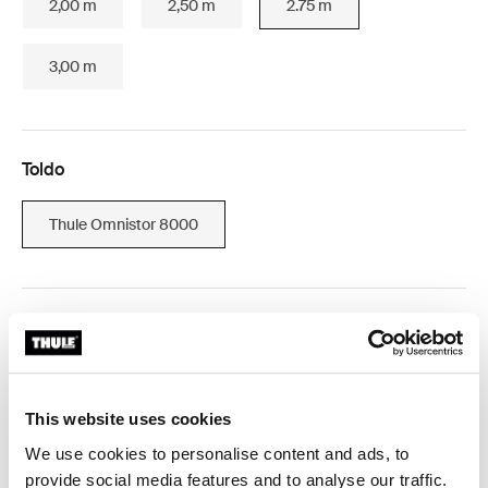
2,00 m
2,50 m
2.75 m
3,00 m
Toldo
Thule Omnistor 8000
Thule Guarantee
Encontrar na loja
This website uses cookies
We use cookies to personalise content and ads, to
Reforce o seu toldo, mesmo com vento forte.
provide social media features and to analyse our traffic.