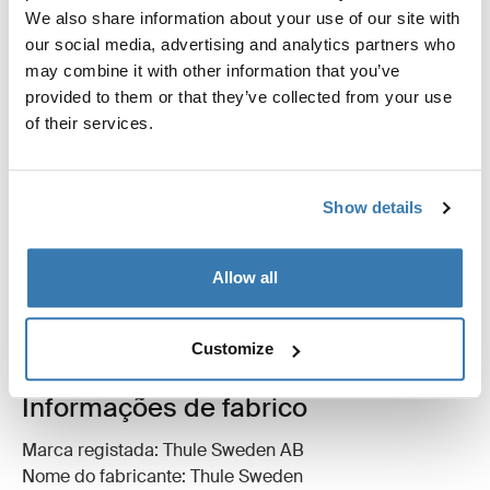
We also share information about your use of our site with
our social media, advertising and analytics partners who
may combine it with other information that you’ve
provided to them or that they’ve collected from your use
of their services.
Todas as características
Toggle features
Especificações técnicas
Toggle techspec
Show details
Instruções
Toggle guides and instructions
Allow all
Críticas
Toggle overview
Customize
Informações de fabrico
Marca registada: Thule Sweden AB
Nome do fabricante: Thule Sweden