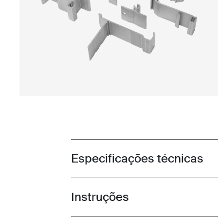
Especificações técnicas
Toggle techspec
Instruções
Toggle guides and instructions