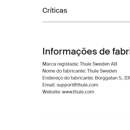
Críticas
Toggle overview
Informações de fabr
Marca registada: Thule Sweden AB
Nome do fabricante: Thule Sweden
Endereço do fabricante: Borggatan 5, 335
Email: support@thule.com
Website: www.thule.com