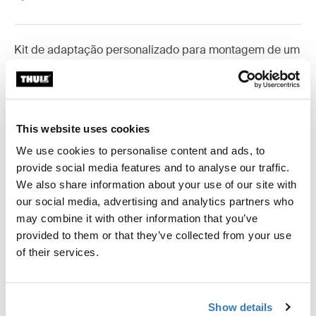
Kit de adaptação personalizado para montagem de um
toldo Thule em veículos seleccionados.
This website uses cookies
We use cookies to personalise content and ads, to
Especificações técnicas
Toggle techspec
provide social media features and to analyse our traffic.
We also share information about your use of our site with
Instruções
Toggle guides and instructions
our social media, advertising and analytics partners who
may combine it with other information that you’ve
Críticas
provided to them or that they’ve collected from your use
Toggle overview
of their services.
Informações de fabrico
Show details