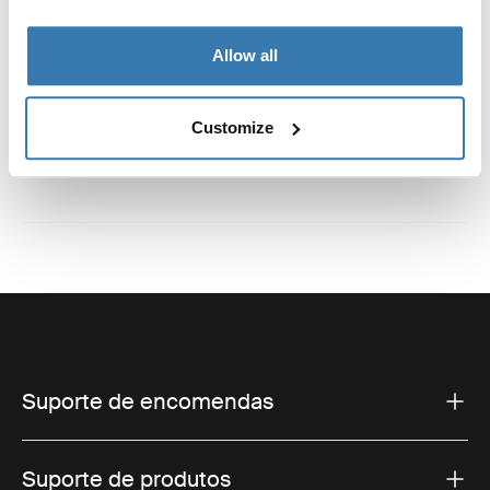
Marca registada: Thule Sweden AB
Nome do fabricante: Thule Sweden
Allow all
Endereço do fabricante: Borggatan 5, 335 73
Hillerstorp, Suécia
Email: support@thule.com
Customize
Website: www.thule.com
Suporte de encomendas
Suporte de produtos