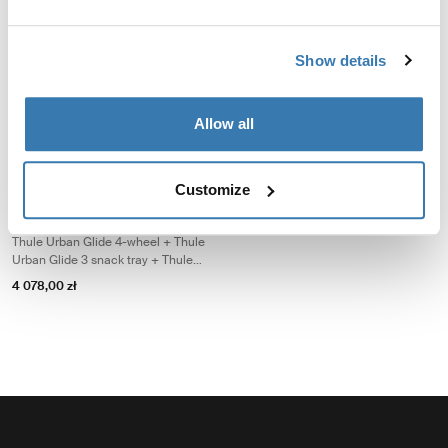
Glide 4-kołowy
Thule Urban Glide z 4-
kołowym wózkiem
Thule Urban Glide 4-wheel + Thule
Thule Urban Glide 4-wheel + Thule
changing backpack + Thule
Show details
changing backpack + Thule Urban
bassinet
6 147,00 zł
Glide 3 car seat adapter for Maxi-
4 837,00 zł
Cosi®
Allow all
Pakiet podstawowy Thule Urban Glide 4-kołowy Thule Urban Glide 4-whee
Pakiet podstawowy Thule Urban Glide 4-kołowy Czarny na czarnym (
Pakiet podstawowy Thule Urban Glide 4-kołowy Soft Beige
Customize
Pakiet podstawowy Thule
Urban Glide 4-kołowy
Thule Urban Glide 4-wheel + Thule
Urban Glide 3 snack tray + Thule
stoller cup holder
4 078,00 zł