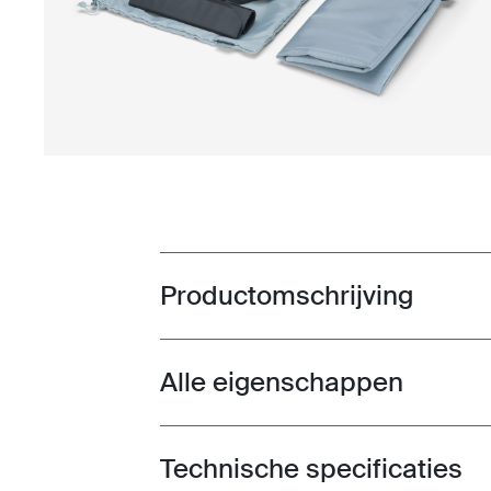
Productomschrijving
Toggle overview
Alle eigenschappen
Toggle features
Technische specificaties
Toggle techspec