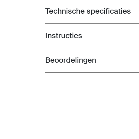
Technische specificaties
Toggle techspec
Instructies
Toggle guides and instructions
Beoordelingen
Toggle overview