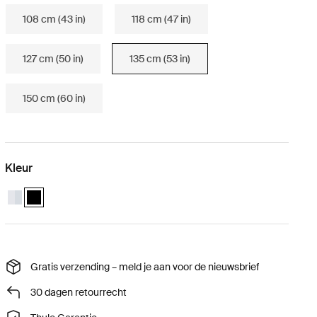
108 cm (43 in)
118 cm (47 in)
127 cm (50 in)
135 cm (53 in)
150 cm (60 in)
Kleur
Thule Wingbar Evo 135 Aluminium
Thule Wingbar Evo 135 Zwart (selected)
Gratis verzending – meld je aan voor de nieuwsbrief
30 dagen retourrecht