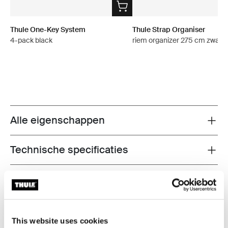
Thule One-Key System
Thule Strap Organiser
4-pack black
riem organizer 275 cm zwart
Alle eigenschappen
Toggle features
Technische specificaties
Toggle techspec
Instructies
Toggle guides and instructions
Beoordelingen
Toggle overview
This website uses cookies