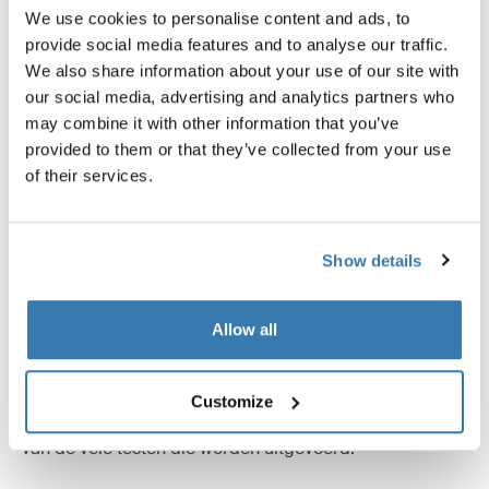
We use cookies to personalise content and ads, to
provide social media features and to analyse our traffic.
We also share information about your use of our site with
our social media, advertising and analytics partners who
may combine it with other information that you’ve
provided to them or that they’ve collected from your use
of their services.
Tot het uiterste getest
Show details
In het Thule Test Center™ in Hillerstorp, Zweden,
Allow all
ondergaan onze producten rigoureuze testen. Onze
dakdragersystemen zijn ontworpen om uw uitrusting te
dragen en zo veilig en zeker mogelijk op uw auto te
Customize
worden bevestigd. Hieronder ziet u enkele voorbeelden
van de vele testen die worden uitgevoerd.