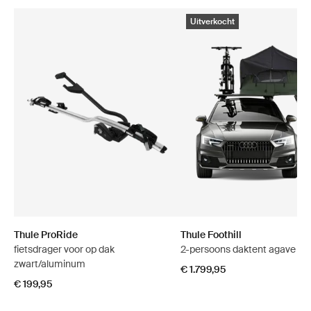
Uitverkocht
Thule ProRide
Thule Foothill
fietsdrager voor op dak
2-persoons daktent agave gr
zwart/aluminum
€ 1.799,95
€ 199,95