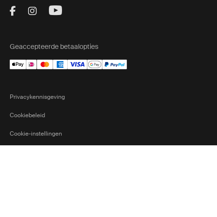
Visit Thule on Facebook (external link)
Visit Thule on Instagram (external link)
Visit Thule on Youtube (external lin
Geaccepteerde betaalopties
Privacykennisgeving
Cookiebeleid
Cookie-instellingen
Ⓒ 2026 Thule Group. Alle rechten
Netherlands
Current market/Sw
voorbehouden