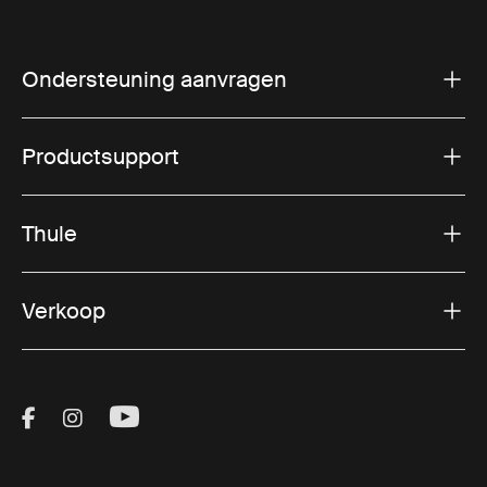
Ondersteuning aanvragen
Productsupport
Thule
Verkoop
Visit Thule on Facebook (external link)
Visit Thule on Instagram (external link)
Visit Thule on Youtube (external lin