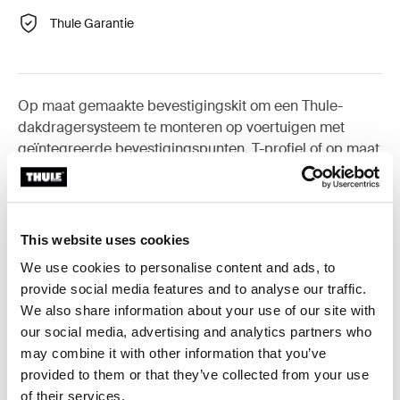
Thule Garantie
Op maat gemaakte bevestigingskit om een Thule-
dakdragersysteem te monteren op voertuigen met
geïntegreerde bevestigingspunten, T-profiel of op maat
geïnstalleerde bevestigingspunten voor een drager.
This website uses cookies
We use cookies to personalise content and ads, to
Alle eigenschappen
Toggle features
provide social media features and to analyse our traffic.
We also share information about your use of our site with
Technische specificaties
our social media, advertising and analytics partners who
Toggle techspec
may combine it with other information that you’ve
provided to them or that they’ve collected from your use
Instructies
Toggle guides and instructions
of their services.