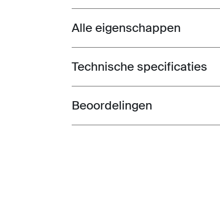
Alle eigenschappen
Toggle features
Technische specificaties
Toggle techspec
Beoordelingen
Toggle overview