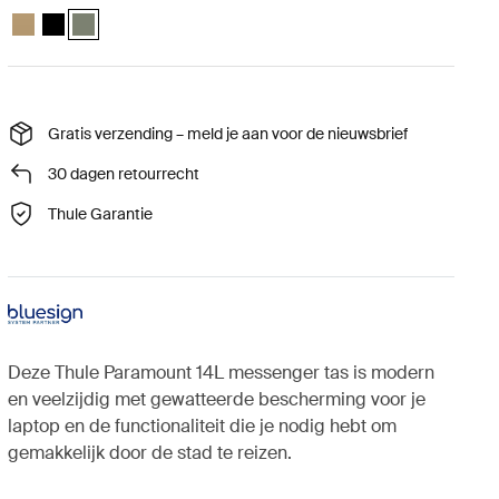
Thule Paramount messenger 14L Zacht beige
Thule Paramount messenger 14L Zwart
Thule Paramount messenger 14L Zacht groen (selected)
Gratis verzending – meld je aan voor de nieuwsbrief
30 dagen retourrecht
Thule Garantie
Deze Thule Paramount 14L messenger tas is modern
en veelzijdig met gewatteerde bescherming voor je
laptop en de functionaliteit die je nodig hebt om
gemakkelijk door de stad te reizen.