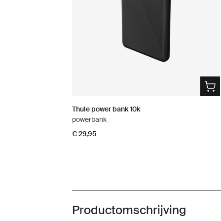
Thule power bank 10k
powerbank
€ 29,95
Productomschrijving
Toggle overview