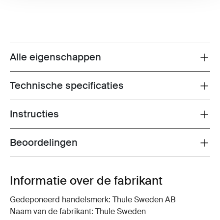
Alle eigenschappen
Toggle features
Technische specificaties
Toggle techspec
Instructies
Toggle guides and instructions
Beoordelingen
Toggle overview
Informatie over de fabrikant
Gedeponeerd handelsmerk: Thule Sweden AB
Naam van de fabrikant: Thule Sweden