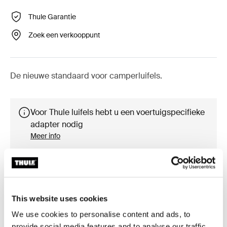
Thule Garantie
Zoek een verkooppunt
De nieuwe standaard voor camperluifels.
Voor Thule luifels hebt u een voertuigspecifieke
adapter nodig
Meer info
This website uses cookies
Accessoires voor Thule Omnistor
We use cookies to personalise content and ads, to
5200
provide social media features and to analyse our traffic.