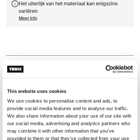
Het uiterlijk van het materiaal kan enigszins
variëren
Meer info
Productomschrijving
Toggle overview
Alle eigenschappen
Toggle features
This website uses cookies
Technische specificaties
Toggle techspec
We use cookies to personalise content and ads, to
provide social media features and to analyse our traffic.
We also share information about your use of our site with
Instructies
Toggle guides and instructions
our social media, advertising and analytics partners who
may combine it with other information that you’ve
Beoordelingen
provided to them or that they’ve collected from your use
Toggle overview