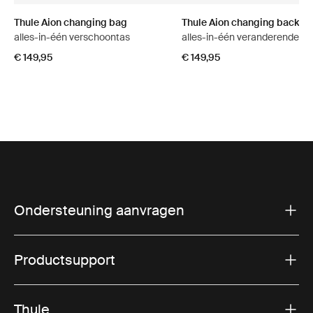
Thule Aion changing bag
Thule Aion changing backpa
alles-in-één verschoontas
alles-in-één veranderende ru
€ 149,95
€ 149,95
Ondersteuning aanvragen
Productsupport
Thule