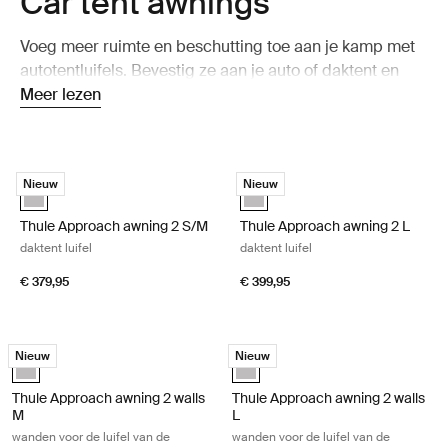
Car tent awnings
Voeg meer ruimte en beschutting toe aan je kamp met
autotentluifels. Bevestig ze aan je auto of daktent en
creëer een schaduwrijke en weerbestendige plek naast
Meer lezen
je kampeermiddel. Perfect om te ontspannen, te koken
of te pauzeren na een dag buiten.
Thule Approach awning 2 S/M daktent luifel Ashland grey
Thule Approach awning 2 L daktent 
Nieuw
Nieuw
Ashland grey (selected)
Ashland grey (selected)
Thule Approach awning 2 S/M
Thule Approach awning 2 L
daktent luifel
daktent luifel
€ 379,95
€ 399,95
Thule Approach awning 2 walls M wanden voor de luifel van de daktent 
Thule Approach awning 2 walls L wan
Nieuw
Nieuw
Ashland grey (selected)
Ashland grey (selected)
Thule Approach awning 2 walls
Thule Approach awning 2 walls
M
L
wanden voor de luifel van de
wanden voor de luifel van de