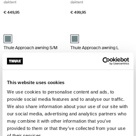
daktent
daktent
€ 449,95
€ 499,95
Thule Approach awning S/M 2-3-persoons daktentluifel Mid blue
Thule Approach awning L 4-persoons
Mid blue swatch (selected)
Mid blue swatch (selected)
Thule Approach awning S/M
Thule Approach awning L
2-3-persoons daktentluifel
4-persoons daktentluifel
Gerecycleerd materiaal
Gerecycleerd materiaal
€ 349,95
€ 369,95
This website uses cookies
Thule Starset tarp weersbescherming zeil Mid blue
Thule Outland Awning rolbakluifel 1,
We use cookies to personalise content and ads, to
Thule Starset tarp Middenblauw (selected)
Thule Outland Awning Antraciet (s
provide social media features and to analyse our traffic.
Thule Starset tarp
Thule Outland Awning
We also share information about your use of our site with
weersbescherming zeil
rolbakluifel 1,90 m antraciet zwart
our social media, advertising and analytics partners who
may combine it with other information that you’ve
€ 299,95
€ 799,95
provided to them or that they’ve collected from your use
of their services.