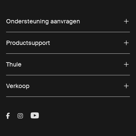
Ondersteuning aanvragen
Productsupport
Thule
Verkoop
Visit Thule on Facebook (external link)
Visit Thule on Instagram (external link)
Visit Thule on Youtube (external lin