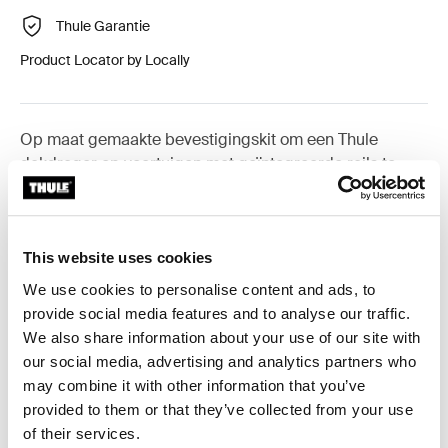
Thule Garantie
Product Locator by Locally
Op maat gemaakte bevestigingskit om een Thule
dakdrager op voertuigen met geïntegreerde rails te
monteren.
This website uses cookies
We use cookies to personalise content and ads, to
Alle eigenschappen
Toggle features
provide social media features and to analyse our traffic.
We also share information about your use of our site with
our social media, advertising and analytics partners who
Technische specificaties
Toggle techspec
may combine it with other information that you’ve
provided to them or that they’ve collected from your use
Instructies
Toggle guides and instructions
of their services.