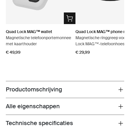
Quad Lock MAG™ wallet
Quad Lock MAG™ phone ring
Magnetische telefoonportemonnee
Magnetische ringgreep voor
met kaarthouder
Lock MAG™-telefoonhoesjes
€ 49,99
€ 29,99
Productomschrijving
Toggle overview
Alle eigenschappen
Toggle features
Technische specificaties
Toggle techspec