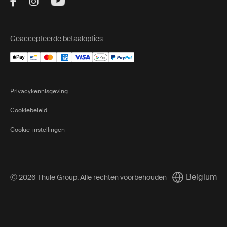
Visit Thule on Facebook (external link)
Visit Thule on Instagram (external link)
Visit Thule on Youtube (external lin
Geaccepteerde betaalopties
Privacykennisgeving
Cookiebeleid
Cookie-instellingen
Belgium
Ⓒ 2026 Thule Group. Alle rechten voorbehouden
Current marke