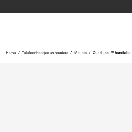
Home
/
Telefoonhoesjes en houders
/
Mounts
/
Quad Lock™ handlebar