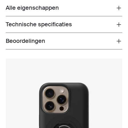
Alle eigenschappen
Toggle features
Technische specificaties
Toggle techspec
Beoordelingen
Toggle overview