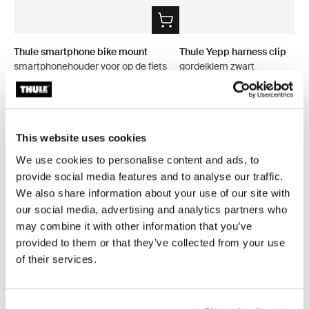
Thule smartphone bike mount
Thule Yepp harness clip
smartphonehouder voor op de fiets
gordelklem zwart
zwart
€ 9,95
€ 39,95
This website uses cookies
We use cookies to personalise content and ads, to
provide social media features and to analyse our traffic.
We also share information about your use of our site with
Productomschrijving
Toggle overview
our social media, advertising and analytics partners who
may combine it with other information that you’ve
Alle eigenschappen
Toggle features
provided to them or that they’ve collected from your use
of their services.
Technische specificaties
Toggle techspec