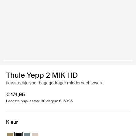
Thule Yepp 2 MIK HD
fietsstoeltje voor bagagedrager middernachtzwart
€ 174,95
Laagste prijs laatste 30 dagen: € 169,95
Kleur
Thule Yepp 2 MIK HD Nutria groen
Thule Yepp 2 MIK HD Middernachtzwart (selected)
Thule Yepp 2 MIK HD Middenblauw
Thule Yepp 2 MIK HD Zacht zand