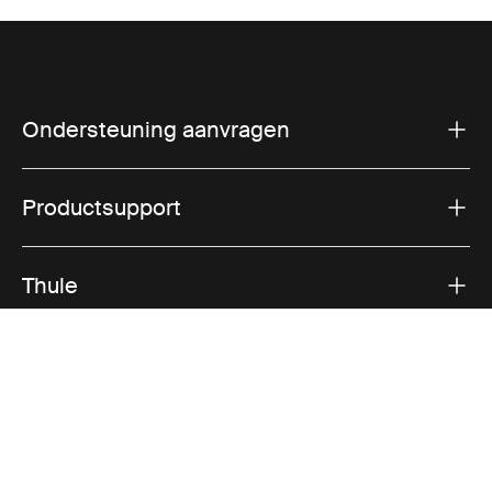
Ondersteuning aanvragen
Productsupport
Thule
Verkoop
Visit Thule on Facebook (external link)
Visit Thule on Instagram (external link)
Visit Thule on Youtube (external lin