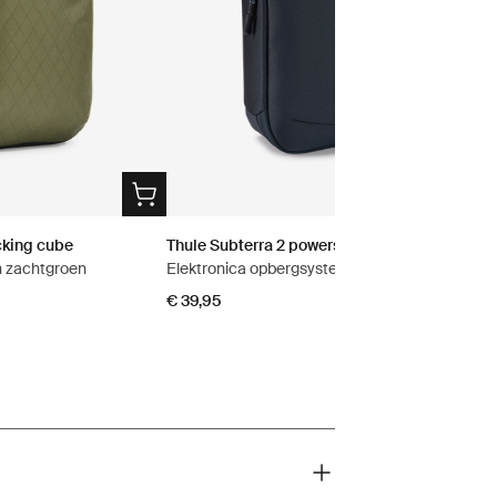
cking cube
Thule Subterra 2 powershuttle
n zachtgroen
Elektronica opbergsysteem groot Dark Gray
€ 39,95