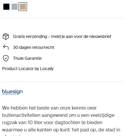
Thule AllTrail Hydration Pack 10L Zwart
Thule AllTrail Hydration Pack 10L Vijverblauw
Thule AllTrail Hydration Pack 10L vervagende kaki (selected)
Gratis verzending – meld je aan voor de nieuwsbrief
30 dagen retourrecht
Thule Garantie
Product Locator by Locally
We hebben het beste van onze kennis over
buitenactiviteiten aangewend om u een veelzijdige
rugzak van 10 liter voor dagtochten te bieden
waarmee u alle kanten op kunt: het pad op, de stad in