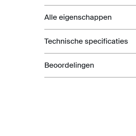
Alle eigenschappen
Toggle features
Technische specificaties
Toggle techspec
Beoordelingen
Toggle overview