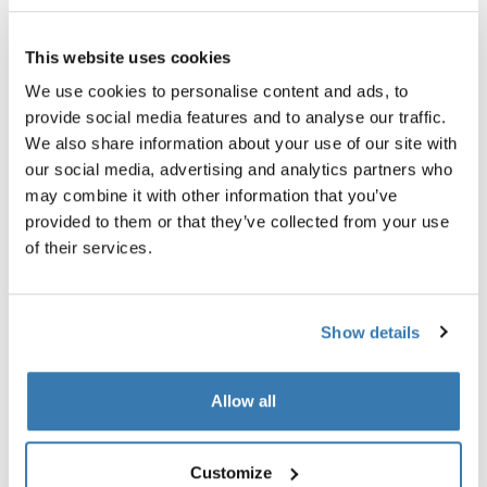
This website uses cookies
Thule保証
We use cookies to personalise content and ads, to
provide social media features and to analyse our traffic.
店舗で探す
We also share information about your use of our site with
our social media, advertising and analytics partners who
may combine it with other information that you’ve
頑丈な保護とケース内使用が可能な成形スリーブ。
provided to them or that they’ve collected from your use
of their services.
Show details
製品説明
Toggle overview
Allow all
すべての機能
Toggle features
Customize
技術仕様
Toggle techspec