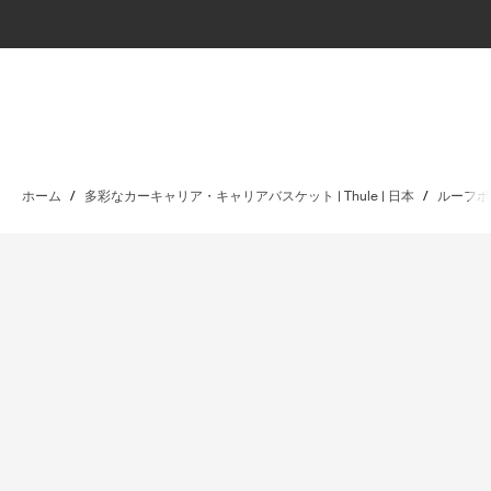
ホーム
/
多彩なカーキャリア・キャリアバスケット | Thule | 日本
/
ルーフボ