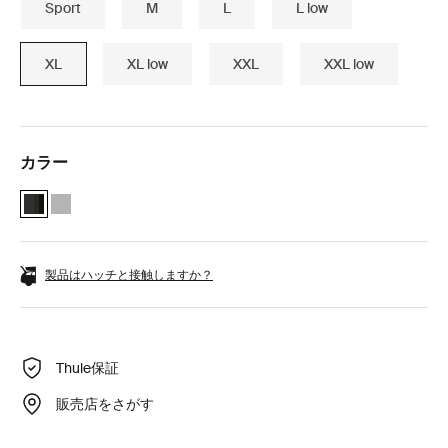
Sport
M
L
L low
XL
XL low
XXL
XXL low
カラー
Thule Motion 3 XL Black Glossy (selected)
Thule Motion 3 XL Titan Glossy
製品はハッチと接触しますか？
Thule保証
販売店をさがす