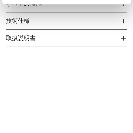
すべての機能
Toggle features
技術仕様
Toggle techspec
取扱説明書
Toggle guides and instructions