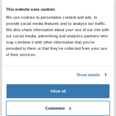
This website uses cookies
We use cookies to personalise content and ads, to
provide social media features and to analyse our traffic.
We also share information about your use of our site with
our social media, advertising and analytics partners who
may combine it with other information that you’ve
provided to them or that they’ve collected from your use
Thule Motion 3 box liner XL/XL low
Thule box lid cover size 4
of their services.
ルーフボックスライナー
ボックス・リッドカバー グレ
¥14,300
Show details
Allow all
製品説明
Toggle overview
Customize