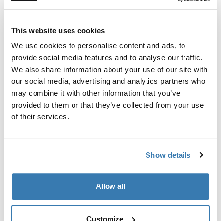
Thule保証
This website uses cookies
店舗で探す
We use cookies to personalise content and ads, to
provide social media features and to analyse our traffic.
We also share information about your use of our site with
カーゴの下の柔軟な収納。
our social media, advertising and analytics partners who
may combine it with other information that you’ve
provided to them or that they’ve collected from your use
of their services.
製品説明
Toggle overview
Show details
すべての機能
Toggle features
Allow all
技術仕様
Toggle techspec
Customize