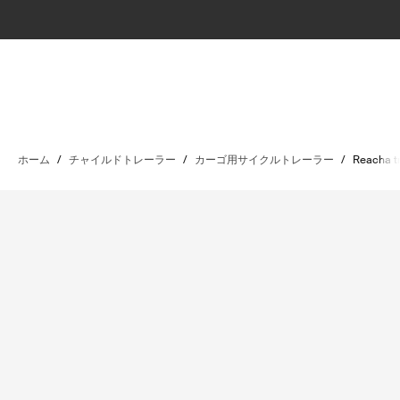
ホーム
/
チャイルドトレーラー
/
カーゴ用サイクルトレーラー
/
Reacha t