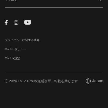
Visit Thule on Facebook (external link)
Visit Thule on Instagram (external link)
Visit Thule on Youtube (external lin
プライバシーに関する通知
Cookieポリシー
Cookie設定
Japan
Ⓒ 2026 Thule Group 無断複写・転載を禁じます
Current mark