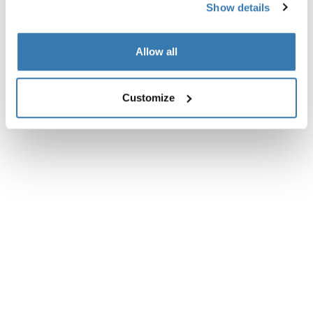
Show details
すべての機能
Toggle features
技術仕様
Toggle techspec
Allow all
Customize