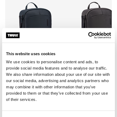
This website uses cookies
We use cookies to personalise content and ads, to
provide social media features and to analyse our traffic.
Thule Subterra 2 powershuttle
Thule Subterra 2 powershutt
We also share information about your use of our site with
大型電子機器オーガナイザー ダーク
大型電子機器オーガナイザー Vetiver
スレート
Gray
our social media, advertising and analytics partners who
may combine it with other information that you’ve
¥8,250
¥8,250
provided to them or that they’ve collected from your use
of their services.