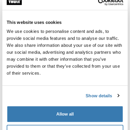
CHF 29.95
This website uses cookies
We use cookies to personalise content and ads, to
provide social media features and to analyse our traffic.
Tutte le caratteristiche
Toggle features
We also share information about your use of our site with
our social media, advertising and analytics partners who
Specifiche tecniche
Toggle techspec
may combine it with other information that you’ve
provided to them or that they’ve collected from your use
of their services.
Revisioni
Toggle overview
Show details
Allow all