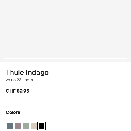
Thule Indago
zaino 23L nero
CHF 89.95
Colore
Thule Indago backpack Ardesia scura
Thule Indago backpack Talpa tinta
Thule Indago backpack Verde silenzioso
Thule Indago backpack Sabbia morbida
Thule Indago backpack Nero (selected)